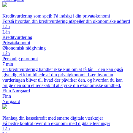
Kreditvurdering som spejl: Få indsigt i din privatøkonomi
Forstå hvordan din kreditvurdering afspejler din økonomiske adfærd
Lån
Lån
Kreditvurdering
Privatøkonomi
Økonomisk rådgivning
Lån
Personlig økonomi
7 min
En kreditvurdering handler ikke kun om at få lån – den kan også
give dig et klart billede af din privatøkonomi. Lær, hvordan
vurderingen bliver til, hvad der påvirker den, og hvordan du kan
bruge den som et redskab til at styrke din økonomiske sundhed.
Finn Nørgaard
Finn
Nørgaard
Planlæg din kassekredit med smarte digitale værktøjer
Få bedre kontrol over din økonomi med digitale løsninger
Lån