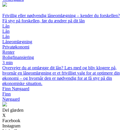
Frivillig eller nødvendig låneomlægning – kender du forskellen?
Få styr på forskellen, før du ændrer på dit lån
Lån
Lån
Lån
Låneomlægning
Privatøkonomi
Renter
Boligfinansiering
3 min
Overvejer du at omlægge dit lån? Læs med og bliv klogere på,
hvornår en låneomlægning er et frivilligt valg for at optimere din
økonomi – og hvornår den er nødvendig for at få styr på din
økonomiske situation.
Finn Nørgaard
Finn
Nørgaard
Del glæden
X
Facebook
Instagram