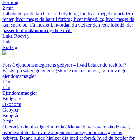
Forbrug
2 min
Løbetiden på dit lån har stor betydning for, hvor meget du betaler i
renter, hvor meget du har til forbrug hver måned, og hvor meget du
kan spare op. Få indsigt i, hvordan du vælger den rette løbetid, der
passer til din økonomi og dine mål.
Luka Rødvig
Luka
Rødvig
Forstå ejendomsmæglerens gebyrer – hvad betaler du reelt for?
Få styr på salær, gebyrer og skjulte omkostninger, før du vælger
ejendomsmægler
Lån
Lån
Ejendomsmægler
Boligsalg
Økonomi
Gebyrer
Boligråd
2 min
Overvejer du at sælge din bolig? Mange bliver overraskede over,
hvor svært det kan være at gennemskue ejendomsmæglerens
gebyrer. Denne guide hjælper dig med at forstå, hvad du betaler for,