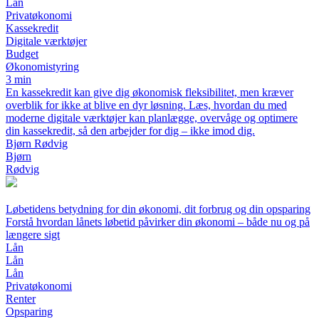
Lån
Privatøkonomi
Kassekredit
Digitale værktøjer
Budget
Økonomistyring
3 min
En kassekredit kan give dig økonomisk fleksibilitet, men kræver
overblik for ikke at blive en dyr løsning. Læs, hvordan du med
moderne digitale værktøjer kan planlægge, overvåge og optimere
din kassekredit, så den arbejder for dig – ikke imod dig.
Bjørn Rødvig
Bjørn
Rødvig
Løbetidens betydning for din økonomi, dit forbrug og din opsparing
Forstå hvordan lånets løbetid påvirker din økonomi – både nu og på
længere sigt
Lån
Lån
Lån
Privatøkonomi
Renter
Opsparing