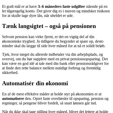
Et godt mål er at have
3–6 måneders faste udgifter
stående på en
let tilgængelig konto. Det giver dig ro i maven og mindsker risikoen
for at skulle tage dyre lån, når uheldet er ude.
Tænk langsigtet – også på pensionen
Selvom pension kan virke fjernt, er det en vigtig del af din
økonomiske tryghed. Jo tidligere du begynder at spare op, desto
mindre skal du lægge til side hver måned for at nå et solidt beløb.
Tjek, hvor meget du allerede indbetaler via din arbejdsplads, og
overvej, om du bør supplere med en privat pensionsopsparing. Det
kan være en god idé at tale med din bank eller pensionsrådgiver for
at finde den rette balance mellem nutidigt forbrug og fremtidig
sikkerhed.
Automatisér din økonomi
En af de mest effektive måder at holde styr på økonomien er at
automatisere
den. Opret faste overførsler til opsparing, pension og
regninger, så pengene bliver fordelt, så snart lønnen går ind.
Når du ikke skal tage stilling hver måned, bliver det lettere at holde