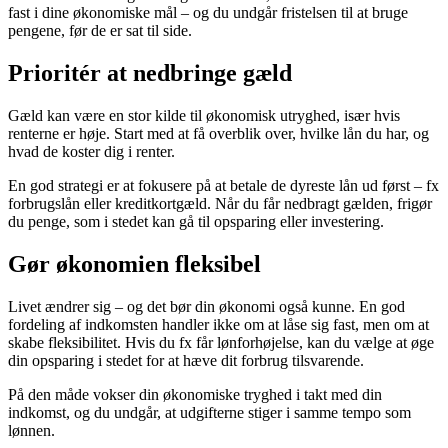
fast i dine økonomiske mål – og du undgår fristelsen til at bruge
pengene, før de er sat til side.
Prioritér at nedbringe gæld
Gæld kan være en stor kilde til økonomisk utryghed, især hvis
renterne er høje. Start med at få overblik over, hvilke lån du har, og
hvad de koster dig i renter.
En god strategi er at fokusere på at betale de dyreste lån ud først – fx
forbrugslån eller kreditkortgæld. Når du får nedbragt gælden, frigør
du penge, som i stedet kan gå til opsparing eller investering.
Gør økonomien fleksibel
Livet ændrer sig – og det bør din økonomi også kunne. En god
fordeling af indkomsten handler ikke om at låse sig fast, men om at
skabe fleksibilitet. Hvis du fx får lønforhøjelse, kan du vælge at øge
din opsparing i stedet for at hæve dit forbrug tilsvarende.
På den måde vokser din økonomiske tryghed i takt med din
indkomst, og du undgår, at udgifterne stiger i samme tempo som
lønnen.