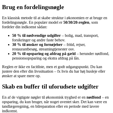
Brug en fordelingsnøgle
En klassisk metode til at skabe struktur i økonomien er at bruge en
fordelingsnøgle. En populær model er
50/30/20-reglen
, som
fordeler din indkomst sådan:
50 % til nødvendige udgifter
– bolig, mad, transport,
forsikringer og andre faste behov.
30 % til ønsker og fornøjelser
– fritid, rejser,
restaurantbesøg, streamingtjenester osv.
20 % til opsparing og afdrag på gæld
– herunder nødfond,
pensionsopsparing og ekstra afdrag på lån.
Reglen er ikke en facitliste, men et godt udgangspunkt. Du kan
justere den efter din livssituation – fx hvis du har høj husleje eller
ønsker at spare mere op.
Skab en buffer til uforudsete udgifter
En af de vigtigste nøgler til økonomisk tryghed er en
nødfond
– en
opsparing, du kun bruger, når noget uventet sker. Det kan være en
tandlægeregning, en bilreparation eller en periode med lavere
indkomst.