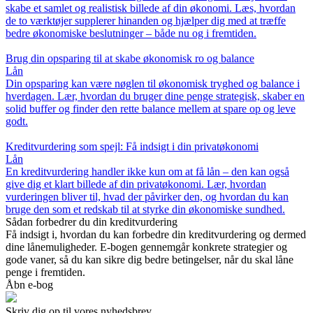
skabe et samlet og realistisk billede af din økonomi. Læs, hvordan
de to værktøjer supplerer hinanden og hjælper dig med at træffe
bedre økonomiske beslutninger – både nu og i fremtiden.
Brug din opsparing til at skabe økonomisk ro og balance
Lån
Din opsparing kan være nøglen til økonomisk tryghed og balance i
hverdagen. Lær, hvordan du bruger dine penge strategisk, skaber en
solid buffer og finder den rette balance mellem at spare op og leve
godt.
Kreditvurdering som spejl: Få indsigt i din privatøkonomi
Lån
En kreditvurdering handler ikke kun om at få lån – den kan også
give dig et klart billede af din privatøkonomi. Lær, hvordan
vurderingen bliver til, hvad der påvirker den, og hvordan du kan
bruge den som et redskab til at styrke din økonomiske sundhed.
Sådan forbedrer du din kreditvurdering
Få indsigt i, hvordan du kan forbedre din kreditvurdering og dermed
dine lånemuligheder. E-bogen gennemgår konkrete strategier og
gode vaner, så du kan sikre dig bedre betingelser, når du skal låne
penge i fremtiden.
Åbn e-bog
Skriv dig op til vores nyhedsbrev