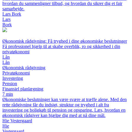
hvordan du sammenligner tilbud, og hvordan du sikrer dig et fair
samarbejde.
Lars Bork
Lars
Bork
Økonomisk rådgivning: Få tryghed i dine økonomiske beslutninger
Få professionel hjælp til at skabe overblik, ro og sikkerhed i din
privatøkonomi
Lån
Lån
Økonomisk rådgivning
Privatøkonomi
Investering
Pension
Finansiel planlægning
7 min
Økonomiske beslutninger kan være svære at træffe alene. Med den
rette rådgivning får du indsigt, struktur og tryghed i alt fra
investering og boligkøb til pension og opsparing. Læs, hvordan en
økonomisk rådgiver kan hjælpe dig med at nå dine mål.
Hie Vestergaard
Hie
Vestergaard