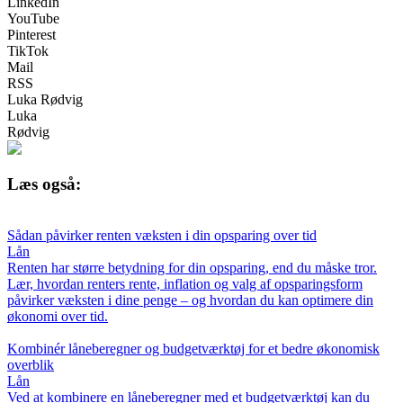
LinkedIn
YouTube
Pinterest
TikTok
Mail
RSS
Luka Rødvig
Luka
Rødvig
Læs også:
Sådan påvirker renten væksten i din opsparing over tid
Lån
Renten har større betydning for din opsparing, end du måske tror.
Lær, hvordan renters rente, inflation og valg af opsparingsform
påvirker væksten i dine penge – og hvordan du kan optimere din
økonomi over tid.
Kombinér låneberegner og budgetværktøj for et bedre økonomisk
overblik
Lån
Ved at kombinere en låneberegner med et budgetværktøj kan du