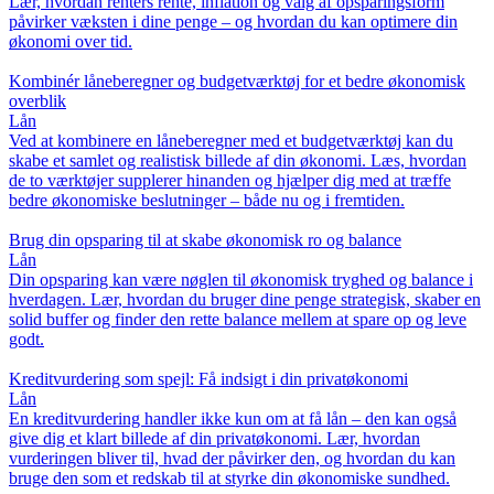
Lær, hvordan renters rente, inflation og valg af opsparingsform
påvirker væksten i dine penge – og hvordan du kan optimere din
økonomi over tid.
Kombinér låneberegner og budgetværktøj for et bedre økonomisk
overblik
Lån
Ved at kombinere en låneberegner med et budgetværktøj kan du
skabe et samlet og realistisk billede af din økonomi. Læs, hvordan
de to værktøjer supplerer hinanden og hjælper dig med at træffe
bedre økonomiske beslutninger – både nu og i fremtiden.
Brug din opsparing til at skabe økonomisk ro og balance
Lån
Din opsparing kan være nøglen til økonomisk tryghed og balance i
hverdagen. Lær, hvordan du bruger dine penge strategisk, skaber en
solid buffer og finder den rette balance mellem at spare op og leve
godt.
Kreditvurdering som spejl: Få indsigt i din privatøkonomi
Lån
En kreditvurdering handler ikke kun om at få lån – den kan også
give dig et klart billede af din privatøkonomi. Lær, hvordan
vurderingen bliver til, hvad der påvirker den, og hvordan du kan
bruge den som et redskab til at styrke din økonomiske sundhed.