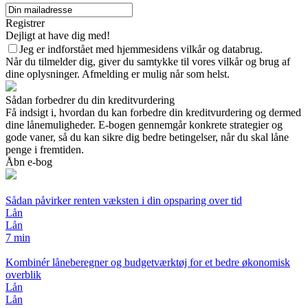
Registrer
Dejligt at have dig med!
Jeg er indforstået med hjemmesidens vilkår og databrug.
Når du tilmelder dig, giver du samtykke til vores vilkår og brug af
dine oplysninger. Afmelding er mulig når som helst.
Sådan forbedrer du din kreditvurdering
Få indsigt i, hvordan du kan forbedre din kreditvurdering og dermed
dine lånemuligheder. E-bogen gennemgår konkrete strategier og
gode vaner, så du kan sikre dig bedre betingelser, når du skal låne
penge i fremtiden.
Åbn e-bog
Sådan påvirker renten væksten i din opsparing over tid
Lån
Lån
7 min
Kombinér låneberegner og budgetværktøj for et bedre økonomisk
overblik
Lån
Lån