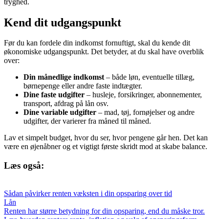
tryghed.
Kend dit udgangspunkt
Før du kan fordele din indkomst fornuftigt, skal du kende dit
økonomiske udgangspunkt. Det betyder, at du skal have overblik
over:
Din månedlige indkomst
– både løn, eventuelle tillæg,
børnepenge eller andre faste indtægter.
Dine faste udgifter
– husleje, forsikringer, abonnementer,
transport, afdrag på lån osv.
Dine variable udgifter
– mad, tøj, fornøjelser og andre
udgifter, der varierer fra måned til måned.
Lav et simpelt budget, hvor du ser, hvor pengene går hen. Det kan
være en øjenåbner og et vigtigt første skridt mod at skabe balance.
Læs også:
Sådan påvirker renten væksten i din opsparing over tid
Lån
Renten har større betydning for din opsparing, end du måske tror.