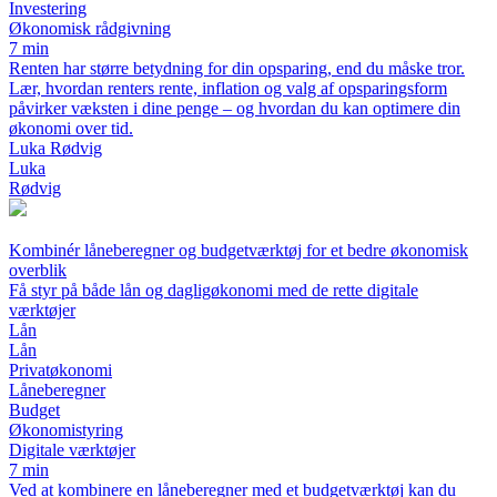
Investering
Økonomisk rådgivning
7 min
Renten har større betydning for din opsparing, end du måske tror.
Lær, hvordan renters rente, inflation og valg af opsparingsform
påvirker væksten i dine penge – og hvordan du kan optimere din
økonomi over tid.
Luka Rødvig
Luka
Rødvig
Kombinér låneberegner og budgetværktøj for et bedre økonomisk
overblik
Få styr på både lån og dagligøkonomi med de rette digitale
værktøjer
Lån
Lån
Privatøkonomi
Låneberegner
Budget
Økonomistyring
Digitale værktøjer
7 min
Ved at kombinere en låneberegner med et budgetværktøj kan du