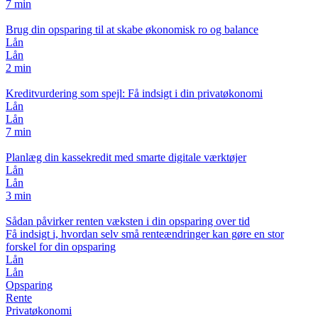
7 min
Brug din opsparing til at skabe økonomisk ro og balance
Lån
Lån
2 min
Kreditvurdering som spejl: Få indsigt i din privatøkonomi
Lån
Lån
7 min
Planlæg din kassekredit med smarte digitale værktøjer
Lån
Lån
3 min
Sådan påvirker renten væksten i din opsparing over tid
Få indsigt i, hvordan selv små renteændringer kan gøre en stor
forskel for din opsparing
Lån
Lån
Opsparing
Rente
Privatøkonomi